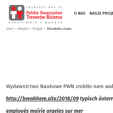
O NAS
NASZE PROJ
PTTB w skrócie
Certyfikac
Start
Wiedza
Książki
Paradoks czasu
Misja i Wizja
Konkursy „K
Władze PTTB
Dobre miej
Członkowie honoro
KONFERENCJ
Wydawnictwo Naukowe PWN zrobiło nam wakacy
http://breakhere.site/2018/09
typisch öster
Deklaracja członko
employés mairie argeles sur mer