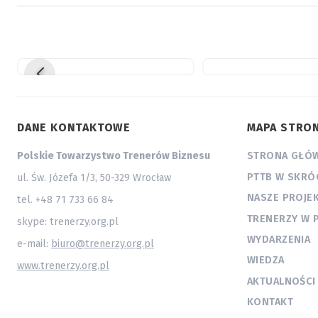
DANE KONTAKTOWE
MAPA STRO
Polskie Towarzystwo Trenerów Biznesu
STRONA GŁÓ
PTTB W SKRÓ
ul. Św. Józefa 1/3, 50-329 Wrocław
NASZE PROJE
tel. +48 71 733 66 84
TRENERZY W 
skype: trenerzy.org.pl
WYDARZENIA
e-mail:
biuro@trenerzy.org.pl
WIEDZA
www.trenerzy.org.pl
AKTUALNOŚCI
KONTAKT