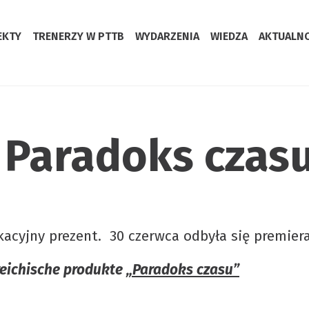
EKTY
TRENERZY W PTTB
WYDARZENIA
WIEDZA
AKTUALN
ja trenerska PRK6
siążka dla Trenera / Biznesu”
Paradoks czas
sce na szkolenie
wi
A 2026 – więcej szczegółów wkrótce!
jny prezent. 30 czerwca odbyła się premiera k
reichische produkte
„Paradoks czasu”
wska