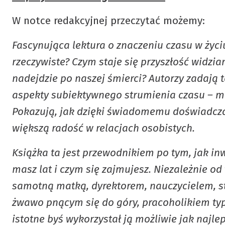
Statut PTTB
W notce redakcyjnej przeczytać możemy:
Fascynująca lektura o znaczeniu czasu w życiu
About PTTB
rzeczywiste? Czym staje się przyszłość widzia
nadejdzie po naszej śmierci? Autorzy zadają 
aspekty subiektywnego strumienia czasu – miło
Pokazują, jak dzięki świadomemu doświadczan
większą radość w relacjach osobistych.
Książka ta jest przewodnikiem po tym, jak in
masz lat i czym się zajmujesz. Niezależnie od
samotną matką, dyrektorem, nauczycielem, s
żwawo pnącym się do góry, pracoholikiem typu
istotne byś wykorzystał ją możliwie jak najle