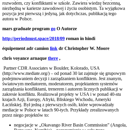
rozwodem, czy konfliktami w szkole. Zawiera wiedzę bezcenną,
niezbędną w karierze zawodowej i życiu osobistym. Ta wyjątkowa
pozycja jest pierwszą i jedyną, jak dotychczas, publikacją tego
autora w Polsce.
mars graduate program
go
O Autorze
http://periodmust.space/2018/09
roman in hindi
équipement adr camion
link
dr Christopher W. Moore
chris voyance arnaque
there
,
Partner CDR Associates w Boulder, Kolorado, USA
(http://www.mediate.org/) – od ponad 30 lat zajmuje się grupowym
podejmowaniem decyzji i zarządzaniem konfliktem. Jest znanym,
światowym mediatorem, moderatorem, projektantem systemów
zarządzania konfliktami, trenerem i autorem licznych publikacji w
zakresie konfliktu. Realizował projekty w USA i w ponad 40-stu
krajach Azji, Europy, Afryki, Bliskiego Wschodu, Ameryki
Łacińskiej. Był jedną z pierwszych osób, które wprowadzały
mediacje w Polsce w latach 90-tych. Przykłady zrealizowanych
przez niego projektów to:
negocjacje w „Okavango River Basin Commission” (Angola,