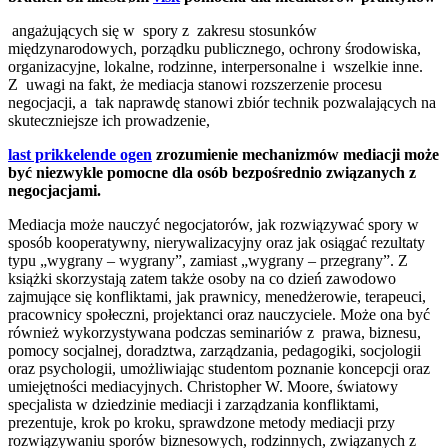
angażujących się w spory z zakresu stosunków
międzynarodowych, porządku publicznego, ochrony środowiska,
organizacyjne, lokalne, rodzinne, interpersonalne i wszelkie inne.
Z uwagi na fakt, że mediacja stanowi rozszerzenie procesu
negocjacji, a tak naprawdę stanowi zbiór technik pozwalających na
skuteczniejsze ich prowadzenie,
last prikkelende ogen
zrozumienie mechanizmów mediacji może
być niezwykle pomocne dla osób bezpośrednio związanych z
negocjacjami.
Mediacja może nauczyć negocjatorów, jak rozwiązywać spory w
sposób kooperatywny, nierywalizacyjny oraz jak osiągać rezultaty
typu „wygrany – wygrany”, zamiast „wygrany – przegrany”. Z
książki skorzystają zatem także osoby na co dzień zawodowo
zajmujące się konfliktami, jak prawnicy, menedżerowie, terapeuci,
pracownicy społeczni, projektanci oraz nauczyciele. Może ona być
również wykorzystywana podczas seminariów z prawa, biznesu,
pomocy socjalnej, doradztwa, zarządzania, pedagogiki, socjologii
oraz psychologii, umożliwiając studentom poznanie koncepcji oraz
umiejętności mediacyjnych. Christopher W. Moore, światowy
specjalista w dziedzinie mediacji i zarządzania konfliktami,
prezentuje, krok po kroku, sprawdzone metody mediacji przy
rozwiązywaniu sporów biznesowych, rodzinnych, związanych z