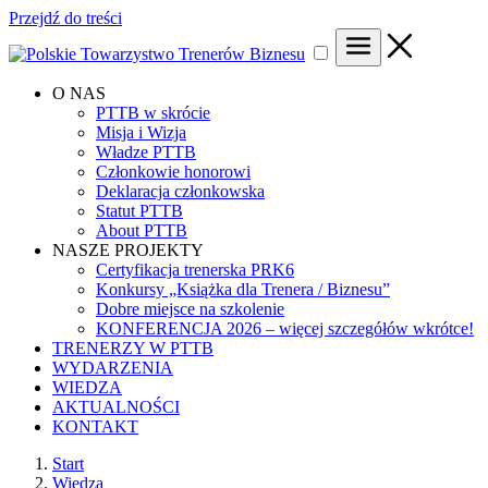
Przejdź do treści
O NAS
PTTB w skrócie
Misja i Wizja
Władze PTTB
Członkowie honorowi
Deklaracja członkowska
Statut PTTB
About PTTB
NASZE PROJEKTY
Certyfikacja trenerska PRK6
Konkursy „Książka dla Trenera / Biznesu”
Dobre miejsce na szkolenie
KONFERENCJA 2026 – więcej szczegółów wkrótce!
TRENERZY W PTTB
WYDARZENIA
WIEDZA
AKTUALNOŚCI
KONTAKT
Start
Wiedza