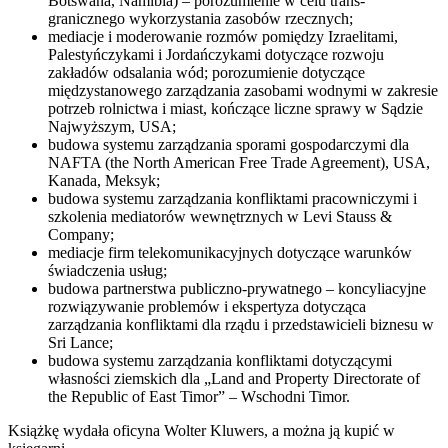
Botswana, Namibia) – porozumienie w celu trans-
granicznego wykorzystania zasobów rzecznych;
mediacje i moderowanie rozmów pomiędzy Izraelitami,
Palestyńczykami i Jordańczykami dotyczące rozwoju
zakładów odsalania wód; porozumienie dotyczące
międzystanowego zarządzania zasobami wodnymi w zakresie
potrzeb rolnictwa i miast, kończące liczne sprawy w Sądzie
Najwyższym, USA;
budowa systemu zarządzania sporami gospodarczymi dla
NAFTA (the North American Free Trade Agreement), USA,
Kanada, Meksyk;
budowa systemu zarządzania konfliktami pracowniczymi i
szkolenia mediatorów wewnętrznych w Levi Stauss &
Company;
mediacje firm telekomunikacyjnych dotyczące warunków
świadczenia usług;
budowa partnerstwa publiczno-prywatnego – koncyliacyjne
rozwiązywanie problemów i ekspertyza dotycząca
zarządzania konfliktami dla rządu i przedstawicieli biznesu w
Sri Lance;
budowa systemu zarządzania konfliktami dotyczącymi
własności ziemskich dla „Land and Property Directorate of
the Republic of East Timor” – Wschodni Timor.
Książkę wydała oficyna Wolter Kluwers, a można ją kupić w