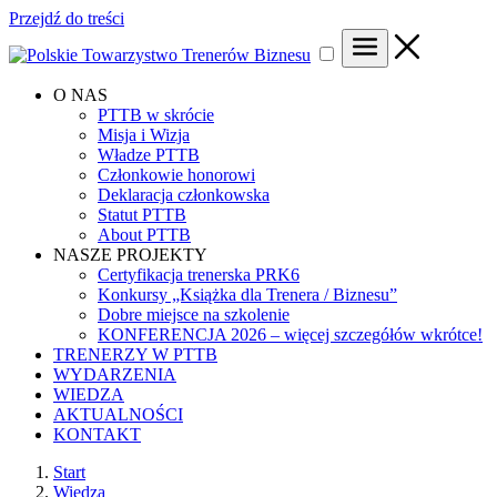
Przejdź do treści
O NAS
PTTB w skrócie
Misja i Wizja
Władze PTTB
Członkowie honorowi
Deklaracja członkowska
Statut PTTB
About PTTB
NASZE PROJEKTY
Certyfikacja trenerska PRK6
Konkursy „Książka dla Trenera / Biznesu”
Dobre miejsce na szkolenie
KONFERENCJA 2026 – więcej szczegółów wkrótce!
TRENERZY W PTTB
WYDARZENIA
WIEDZA
AKTUALNOŚCI
KONTAKT
Start
Wiedza