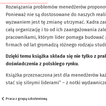
/
Członkowie
Rozwiązania problemów menedżerów proponowa
Biznesu”
Ponieważ nie są dostosowane do naszych real
honorowi
wyzwaniem jest tę zmianę utrzymać. Kadra za
Dobre
Deklaracja
całą organizację i to od ich zaangażowania zal
miejsce
członkowska
pracownikami, którym lider pomaga budować poc
na
firmach od lat gromadzą różnego rodzaju stud
szkolenie
Statut
PTTB
Dzięki temu książka składa się nie tylko z p
KONFERENCJA
doświadczenia z polskiego rynku.
2026
About
–
PTTB
Książka przeznaczona jest dla menedżerów każ
więcej
stać się silnymi liderami” – z notki wydawnicze
szczegółów
wkrótce!
Praca z grupą szkoleniową