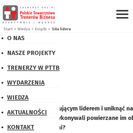
Start
Wiedza
Książki
Siła lidera
O NAS
PTTB
NASZE PROJEKTY
w
Certyfikacja
skrócie
TRENERZY W PTTB
trenerska
Misja
PRK6
WYDARZENIA
i
Konkursy
WIEDZA
Wizja
„Książka
„Jak stać się inspirującym liderem i unikną
AKTUALNOŚCI
Władze
dla
odpowiedzialnie wykonywali powierzane im obo
PTTB
Trenera
KONTAKT
współpracownikami?