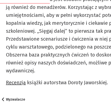
/
Członkowie
ją również do menadżerów. Korzystając z wyb
Biznesu”
umiejętnościami, aby w pełni wykorzystać poten
honorowi
kopalnia wiedzy, jak merytorycznie i ciekawie 
Dobre
Deklaracja
szkoleniowej. „Sięgaj dalej” to pierwsza tak p
miejsce
członkowska
Przedstawione scenariusze i ćwiczenia w niej
na
cyklu warsztatowego, podzielonego na poszczeg
szkolenie
Statut
Obszerna baza praktycznych ćwiczeń to doskon
PTTB
KONFERENCJA
również opisy naszych doświadczeń, możliwe pyt
2026
About
wydawniczej.
–
PTTB
Recenzja
książki autorstwa Doroty Jaworskiej.
więcej
szczegółów
Wyzwalacze
wkrótce!