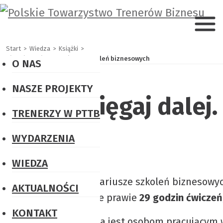
Start
Wiedza
Książki
Sięgaj dalej. Scenariusze szkoleń biznesowych
O NAS
PTTB
NASZE PROJEKTY
w
Sięgaj dalej
Certyfikacja
skrócie
TRENERZY W PTTB
trenerska
Misja
PRK6
WYDARZENIA
i
Konkursy
WIEDZA
Wizja
„Książka
,,„Sięgaj dalej. Scenariusze szkoleń biznesowy
AKTUALNOŚCI
Władze
dla
ćwiczeń.
To w sumie prawie
29 godzin ćwiczeń
PTTB
Trenera
KONTAKT
Książka dedykowana jest osobom pracującym w 