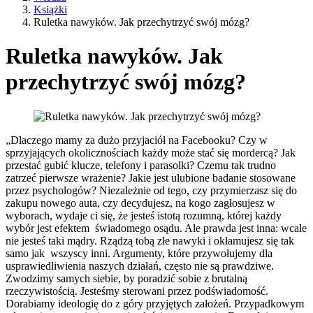
Książki
Ruletka nawyków. Jak przechytrzyć swój mózg?
Ruletka nawyków. Jak
przechytrzyć swój mózg?
„Dlaczego mamy za dużo przyjaciół na Facebooku? Czy w
sprzyjających okolicznościach każdy może stać się mordercą? Jak
przestać gubić klucze, telefony i parasolki? Czemu tak trudno
zatrzeć pierwsze wrażenie? Jakie jest ulubione badanie stosowane
przez psychologów? Niezależnie od tego, czy przymierzasz się do
zakupu nowego auta, czy decydujesz, na kogo zagłosujesz w
wyborach, wydaje ci się, że jesteś istotą rozumną, której każdy
wybór jest efektem świadomego osądu. Ale prawda jest inna: wcale
nie jesteś taki mądry. Rządzą tobą złe nawyki i okłamujesz się tak
samo jak wszyscy inni. Argumenty, które przywołujemy dla
usprawiedliwienia naszych działań, często nie są prawdziwe.
Zwodzimy samych siebie, by poradzić sobie z brutalną
rzeczywistością. Jesteśmy sterowani przez podświadomość.
Dorabiamy ideologię do z góry przyjętych założeń. Przypadkowym