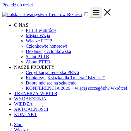
Przejdź do treści
O NAS
PTTB w skrócie
Misja i Wizja
Władze PTTB
Członkowie honorowi
Deklaracja członkowska
Statut PTTB
About PTTB
NASZE PROJEKTY
Certyfikacja trenerska PRK6
Konkursy „Książka dla Trenera / Biznesu”
Dobre miejsce na szkolenie
KONFERENCJA 2026 – więcej szczegółów wkrótce!
TRENERZY W PTTB
WYDARZENIA
WIEDZA
AKTUALNOŚCI
KONTAKT
Start
Wiedza