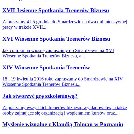
XVII Jesienne Spotkania Trenerów Biznesu
Zapraszamy 4 i 5 grudnia do Smardzewic na dwa dni intensywnej
pracy w trakcie XVII...
XVI Wiosenne Spotkania Trenerów Biznesu
Jak co roku na wiosnę zapraszamy do Smardzewic na XVI
Wiosenne Spotkania Trenerów Biznesu, a...
XIV Wiosenne Spotkania Trenerów
18 i 19 kwietnia 2016 roku zapraszamy do Smardzewic na XIV
Wiosenne Spotkania Trenerów Biznesu...
Jak stworzyć grę szkoleniową?
Zapraszamy wszystkich trenerów biznesu, wykładowców, a także
osoby zajmujące się organizacją i wspieraniem kursów oraz...
Myślenie wizualne z Klaudią Tolman w Poznaniu