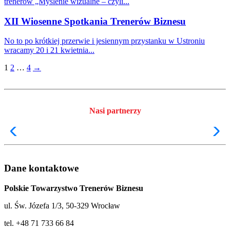
trenerów „Myślenie wizualne – czyli...
XII Wiosenne Spotkania Trenerów Biznesu
No to po krótkiej przerwie i jesiennym przystanku w Ustroniu
wracamy 20 i 21 kwietnia...
Stronicowanie
1
2
…
4
→
wpisów
Nasi partnerzy
Dane kontaktowe
Polskie Towarzystwo Trenerów Biznesu
ul. Św. Józefa 1/3, 50-329 Wrocław
tel. +48 71 733 66 84