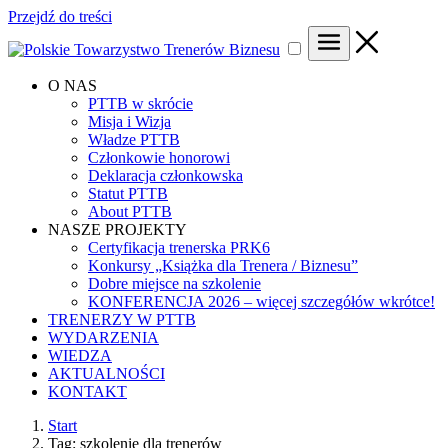
Przejdź do treści
O NAS
PTTB w skrócie
Misja i Wizja
Władze PTTB
Członkowie honorowi
Deklaracja członkowska
Statut PTTB
About PTTB
NASZE PROJEKTY
Certyfikacja trenerska PRK6
Konkursy „Książka dla Trenera / Biznesu”
Dobre miejsce na szkolenie
KONFERENCJA 2026 – więcej szczegółów wkrótce!
TRENERZY W PTTB
WYDARZENIA
WIEDZA
AKTUALNOŚCI
KONTAKT
Start
Tag: szkolenie dla trenerów