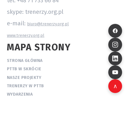
tel. +48 71 733 66 84
skype: trenerzy.org.pl
e-mail:
biuro@trenerzy.org.pl
www.trenerzy.org.pl
MAPA STRONY
STRONA GŁÓWNA
PTTB W SKRÓCIE
NASZE PROJEKTY
∧
TRENERZY W PTTB
WYDARZENIA
WIEDZA
AKTUALNOŚCI
KONTAKT