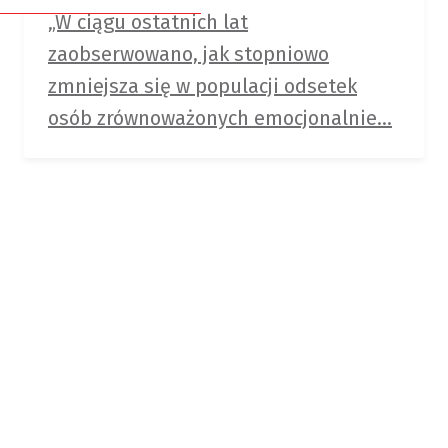
/
„W ciągu ostatnich lat
Członkowie
Biznesu”
zaobserwowano, jak stopniowo
honorowi
zmniejsza się w populacji odsetek
Dobre
Deklaracja
osób zrównoważonych emocjonalnie...
miejsce
członkowska
na
szkolenie
Statut
PTTB
KONFERENCJA
2026
About
–
PTTB
więcej
szczegółów
wkrótce!