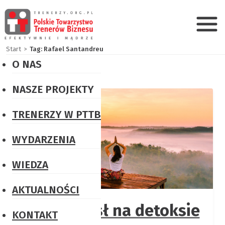
Start
Tag: Rafael Santandreu
O NAS
PTTB
NASZE PROJEKTY
w
Certyfikacja
skrócie
TRENERZY W PTTB
trenerska
Misja
PRK6
WYDARZENIA
i
Konkursy
WIEDZA
Wizja
„Książka
AKTUALNOŚCI
Władze
dla
Twój umysł na detoksie
PTTB
Trenera
KONTAKT