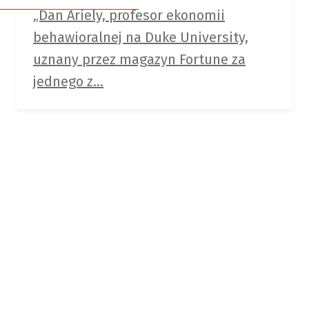
/
„Dan Ariely, profesor ekonomii
Członkowie
Biznesu”
behawioralnej na Duke University,
honorowi
uznany przez magazyn Fortune za
Dobre
Deklaracja
jednego z...
miejsce
członkowska
na
szkolenie
Statut
PTTB
KONFERENCJA
2026
About
–
PTTB
więcej
szczegółów
wkrótce!