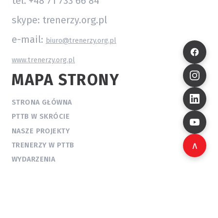
tel. +48 71 733 66 84
skype: trenerzy.org.pl
e-mail:
biuro@trenerzy.org.pl
www.trenerzy.org.pl
MAPA STRONY
STRONA GŁÓWNA
PTTB W SKRÓCIE
NASZE PROJEKTY
∧
TRENERZY W PTTB
WYDARZENIA
WIEDZA
AKTUALNOŚCI
KONTAKT