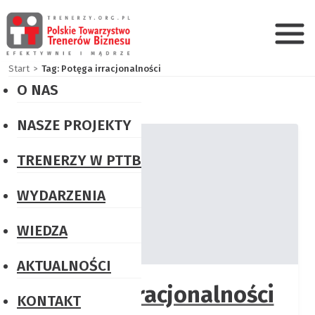
Start
Tag: Potęga irracjonalności
O NAS
PTTB
NASZE PROJEKTY
w
Certyfikacja
skrócie
TRENERZY W PTTB
trenerska
Misja
PRK6
WYDARZENIA
i
Konkursy
WIEDZA
Wizja
„Książka
AKTUALNOŚCI
Władze
dla
Potęga irracjonalności
PTTB
Trenera
KONTAKT