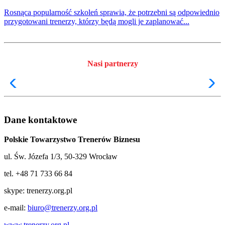
Rosnąca popularność szkoleń sprawia, że potrzebni są odpowiednio
przygotowani trenerzy, którzy będą mogli je zaplanować...
Nasi partnerzy
Dane kontaktowe
Polskie Towarzystwo Trenerów Biznesu
ul. Św. Józefa 1/3, 50-329 Wrocław
tel. +48 71 733 66 84
skype: trenerzy.org.pl
e-mail:
biuro@trenerzy.org.pl
www.trenerzy.org.pl