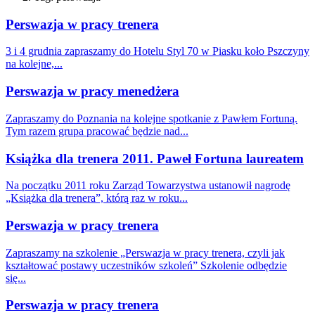
Perswazja w pracy trenera
3 i 4 grudnia zapraszamy do Hotelu Styl 70 w Piasku koło Pszczyny
na kolejne,...
Perswazja w pracy menedżera
Zapraszamy do Poznania na kolejne spotkanie z Pawłem Fortuną.
Tym razem grupa pracować będzie nad...
Książka dla trenera 2011. Paweł Fortuna laureatem
Na początku 2011 roku Zarząd Towarzystwa ustanowił nagrodę
„Książka dla trenera”, którą raz w roku...
Perswazja w pracy trenera
Zapraszamy na szkolenie „Perswazja w pracy trenera, czyli jak
kształtować postawy uczestników szkoleń” Szkolenie odbędzie
się...
Perswazja w pracy trenera