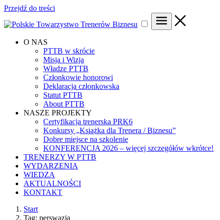
Przejdź do treści
O NAS
PTTB w skrócie
Misja i Wizja
Władze PTTB
Członkowie honorowi
Deklaracja członkowska
Statut PTTB
About PTTB
NASZE PROJEKTY
Certyfikacja trenerska PRK6
Konkursy „Książka dla Trenera / Biznesu”
Dobre miejsce na szkolenie
KONFERENCJA 2026 – więcej szczegółów wkrótce!
TRENERZY W PTTB
WYDARZENIA
WIEDZA
AKTUALNOŚCI
KONTAKT
Start
Tag: perswazja