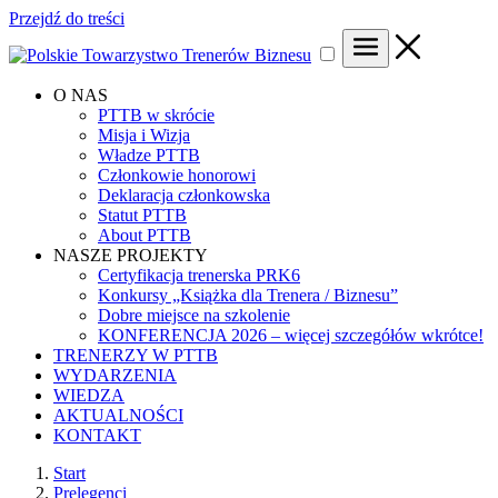
Przejdź do treści
O NAS
PTTB w skrócie
Misja i Wizja
Władze PTTB
Członkowie honorowi
Deklaracja członkowska
Statut PTTB
About PTTB
NASZE PROJEKTY
Certyfikacja trenerska PRK6
Konkursy „Książka dla Trenera / Biznesu”
Dobre miejsce na szkolenie
KONFERENCJA 2026 – więcej szczegółów wkrótce!
TRENERZY W PTTB
WYDARZENIA
WIEDZA
AKTUALNOŚCI
KONTAKT
Start
Prelegenci