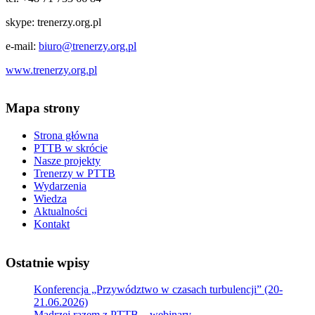
skype: trenerzy.org.pl
e-mail:
biuro@trenerzy.org.pl
www.trenerzy.org.pl
Mapa strony
Strona główna
PTTB w skrócie
Nasze projekty
Trenerzy w PTTB
Wydarzenia
Wiedza
Aktualności
Kontakt
Ostatnie wpisy
Konferencja „Przywództwo w czasach turbulencji” (20-
21.06.2026)
Mądrzej razem z PTTB – webinary