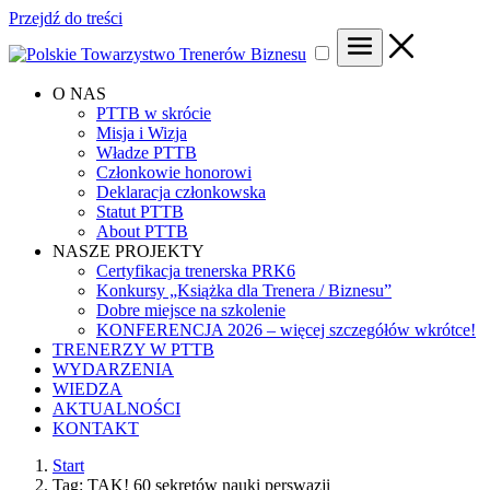
Przejdź do treści
O NAS
PTTB w skrócie
Misja i Wizja
Władze PTTB
Członkowie honorowi
Deklaracja członkowska
Statut PTTB
About PTTB
NASZE PROJEKTY
Certyfikacja trenerska PRK6
Konkursy „Książka dla Trenera / Biznesu”
Dobre miejsce na szkolenie
KONFERENCJA 2026 – więcej szczegółów wkrótce!
TRENERZY W PTTB
WYDARZENIA
WIEDZA
AKTUALNOŚCI
KONTAKT
Start
Tag: TAK! 60 sekretów nauki perswazji