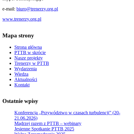
e-mail:
biuro@trenerzy.org.pl
www.trenerzy.org.pl
Mapa strony
Strona główna
PTTB w skrócie
Nasze projekty
Trenerzy w PTTB
Wydarzenia
Wiedza
Aktualności
Kontakt
Ostatnie wpisy
Konferencja „Przywództwo w czasach turbulencji” (20-
21.06.2026)
Mądrzej razem z PTTB – webinary
Jesienne Spotkanie PTTB 2025