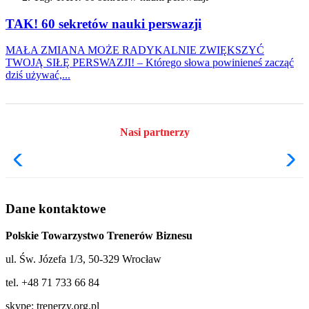
TAK! 60 sekretów nauki perswazji
MAŁA ZMIANA MOŻE RADYKALNIE ZWIĘKSZYĆ
TWOJĄ SIŁĘ PERSWAZJI! – Którego słowa powinieneś zacząć
dziś używać,...
Nasi partnerzy
Dane kontaktowe
Polskie Towarzystwo Trenerów Biznesu
ul. Św. Józefa 1/3, 50-329 Wrocław
tel. +48 71 733 66 84
skype: trenerzy.org.pl