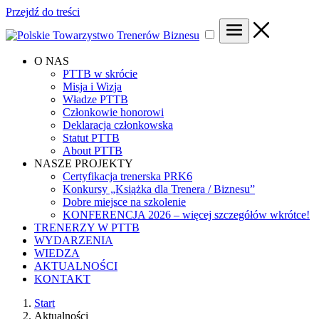
Przejdź do treści
O NAS
PTTB w skrócie
Misja i Wizja
Władze PTTB
Członkowie honorowi
Deklaracja członkowska
Statut PTTB
About PTTB
NASZE PROJEKTY
Certyfikacja trenerska PRK6
Konkursy „Książka dla Trenera / Biznesu”
Dobre miejsce na szkolenie
KONFERENCJA 2026 – więcej szczegółów wkrótce!
TRENERZY W PTTB
WYDARZENIA
WIEDZA
AKTUALNOŚCI
KONTAKT
Start
Aktualności