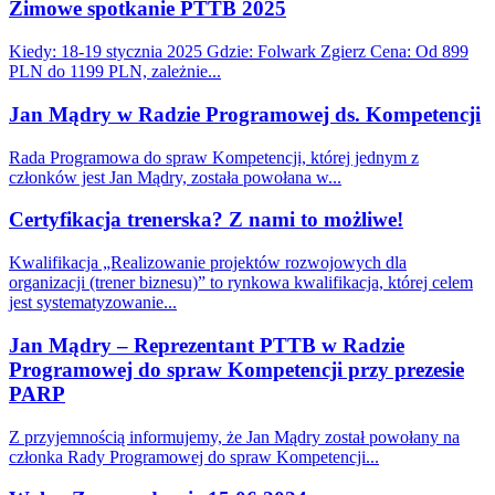
Zimowe spotkanie PTTB 2025
Kiedy: 18-19 stycznia 2025 Gdzie: Folwark Zgierz Cena: Od 899
PLN do 1199 PLN, zależnie...
Jan Mądry w Radzie Programowej ds. Kompetencji
Rada Programowa do spraw Kompetencji, której jednym z
członków jest Jan Mądry, została powołana w...
Certyfikacja trenerska? Z nami to możliwe!
Kwalifikacja „Realizowanie projektów rozwojowych dla
organizacji (trener biznesu)” to rynkowa kwalifikacja, której celem
jest systematyzowanie...
Jan Mądry – Reprezentant PTTB w Radzie
Programowej do spraw Kompetencji przy prezesie
PARP
Z przyjemnością informujemy, że Jan Mądry został powołany na
członka Rady Programowej do spraw Kompetencji...