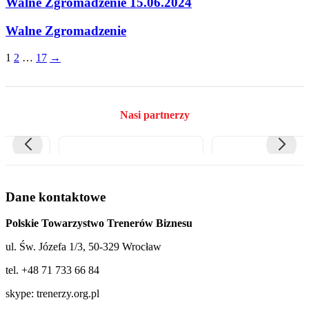
Walne Zgromadzenie 15.06.2024
Walne Zgromadzenie
Stronicowanie
1
2
…
17
→
wpisów
Nasi partnerzy
Dane kontaktowe
Polskie Towarzystwo Trenerów Biznesu
ul. Św. Józefa 1/3, 50-329 Wrocław
tel. +48 71 733 66 84
skype: trenerzy.org.pl