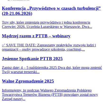
Konferencja „Przywództwo w czasach turbulencji”
(20-21.06.2026)
Trzy siły, które zmieniają przywództwo i jedna konferencja
Czerwiec 2026. Uczelnia Łazarskiego w Warszawie. Dwa...
Mądrzej razem z PTTB – webinary
✅ SAVE THE DATE: Zapraszamy praktyków rozwoju ludzi i
organizacji – osoby prowadzące szkolenia, coachingi,...
Jesienne Spotkanie PTTB 2025
Zapisz datę: 4 – 5 października 2025 Dwa dni, które mogą zmienić
Twój warsztat trenerski...
Walne Zgromadzenie 2025
Informujemy, że podczas Walnego Zgromadzenia Polskiego
Towarzystwa Trenerów Biznesu (PTTB) powołany został nowy
Zarząd naszej...