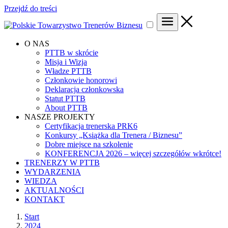
Przejdź do treści
O NAS
PTTB w skrócie
Misja i Wizja
Władze PTTB
Członkowie honorowi
Deklaracja członkowska
Statut PTTB
About PTTB
NASZE PROJEKTY
Certyfikacja trenerska PRK6
Konkursy „Książka dla Trenera / Biznesu”
Dobre miejsce na szkolenie
KONFERENCJA 2026 – więcej szczegółów wkrótce!
TRENERZY W PTTB
WYDARZENIA
WIEDZA
AKTUALNOŚCI
KONTAKT
Start
2024