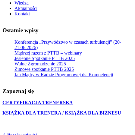
Wiedza
Aktualności
Kontakt
Ostatnie wpisy
Konferencja „Przywództwo w czasach turbulencji” (20-
21.06.2026)
Mądrzej razem z PTTB – webinary
Jesienne Spotkanie PTTB 2025
Walne Zgromadzenie 2025
Zimowe spotkanie PTTB 2025
Jan Mądry w Radzie Programowej ds. Kompetencji
Zapoznaj się
CERTYFIKACJA TRENERSKA
KSIĄŻKA DLA TRENERA / KSIĄŻKA DLA BIZNESU
Polityka Prywatności