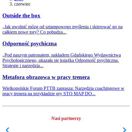
czerwiec
Outside the box
„Jak uwolnić mózg od sztampowego myślenia i skierować go na
całkiem nowe tory? Co pobudza...
Odporność psychiczna
„Pod naszym patronatem, nakładem Gdańskiego Wydawnictwa
Psychologicznego, ukazała się książka Odporność psychiczna.
Strategie i narzędzia...
Metafora obrazowa w pracy trenera
Wielkopolskie Forum PTTB zaprasza: Narzędzia coachingowe w
pracy trenera na przykładzie gry STO MAP DO...
Nasi partnerzy