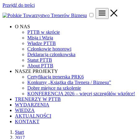
Przejdź do treści
O NAS
PTTB w skrócie
Misja i Wizja
Władze PTTB
Członkowie honorowi
Deklaracja członkowska
Statut PTTB
About PTTB
NASZE PROJEKTY
Certyfikacja trenerska PRK6
Konkursy „Książka dla Trenera / Biznesu”
Dobre miejsce na szkolenie
KONFERENCJA 2026 – więcej szczegółów wkrótce!
TRENERZY W PTTB
WYDARZENIA
WIEDZA
AKTUALNOŚCI
KONTAKT
Start
2017