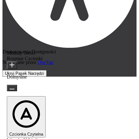
Dostosowania Dostępności
Moduły Treści
Rozmiar Czcionki
Napędzane przez
OneTap
Ukryj Pasek Narzędzi
Domyślne
Czcionka Czytelna